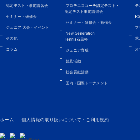
認定テスト・事前講習会
プロテニスコーチ認定テスト・
テ
認定テスト事前講習会
セミナー・研修会
R
セミナー・研修会・勉強会
ジュニア 大会・イベント
フ
New Generation
その他
求
Tennis石黒杯
コラム
オ
ジュニア育成
普及活動
社会貢献活動
国内・国際トーナメント
ホーム
個人情報の取り扱いについて・
ご利用規約