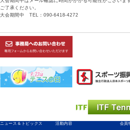
大会期間中はメール確認に時間がかかる可能性がございま
ご了承ください。
大会期間中 TEL：090-6418-4272
投
稿
ナ
ビ
ゲ
ー
シ
ョ
ン
ニュース＆トピックス
活動内容
会員