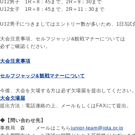
U12男子 1R＝8：45まで、2R＝9：30まで
U12女子 1R＝8：45まで、2R＝11：30まで
U12男子につきましてはエントリー数が多いため、1日3
大会注意事項、セルフジャッジ&観戦マナーについては
必ずご確認ください。
大会注意事項
セルフジャッジ&観戦マナーについて
今後、大会を欠場する方は必ず欠場届を提出してください
大会欠場届
提出方法：電話連絡の上、メールもしくはFAXにて提出。
◆【問い合わせ先】
事務局 森 メールはこちら
junior-team@jpta.or.jp