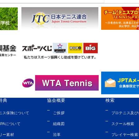
特典
協会概要
検索
ニス保険について
ご挨拶
プロテニス及び
SPAについて
組織図
スクール検索
リー素材
沿革
プレイヤー検索