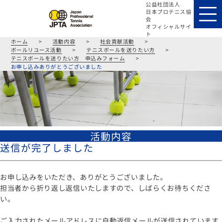
公益社団法人
日本プロテニス協
会
オフィシャルサイ
ト
ホーム
>
活動内容
>
社会貢献活動
>
ボールリユース活動
>
テニスボールを送りたい方
>
テニスボールを送りたい方 申込みフォーム
>
お申し込みありがとうございました
活動内容
送信が完了しました
お申し込みをいただき、ありがとうございました。
担当者から折り返し返信いたしますので、しばらくお待ちくださ
い。
ご入力されたメールアドレスに自動返信メールが送信されています